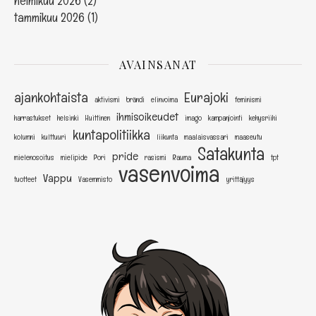
helmikuu 2026
(2)
tammikuu 2026
(1)
AVAINSANAT
ajankohtaista
Eurajoki
aktivismi
brändi
elinvoima
feminismi
ihmisoikeudet
harrastukset
helsinki
Huittinen
imago
kampanjointi
kehysriihi
kuntapolitiikka
kolumni
kulttuuri
liikunta
maalaisvassari
maaseutu
Satakunta
pride
mielenosoitus
mielipide
Pori
rasismi
Rauma
tpt
vasenvoima
Vappu
tuotteet
Vasemmisto
yrittäjyys