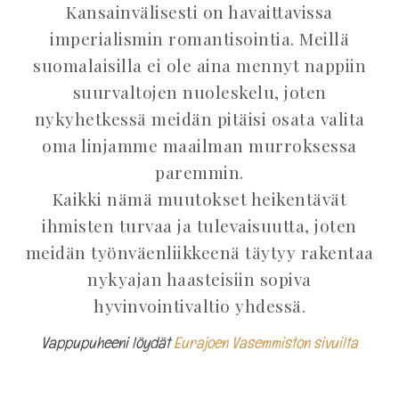
Kansainvälisesti on havaittavissa
imperialismin romantisointia. Meillä
suomalaisilla ei ole aina mennyt nappiin
suurvaltojen nuoleskelu, joten
nykyhetkessä meidän pitäisi osata valita
oma linjamme maailman murroksessa
paremmin.
Kaikki nämä muutokset heikentävät
ihmisten turvaa ja tulevaisuutta, joten
meidän työnväenliikkeenä täytyy rakentaa
nykyajan haasteisiin sopiva
hyvinvointivaltio yhdessä.
Vappupuheeni löydät
Eurajoen Vasemmiston sivuilta