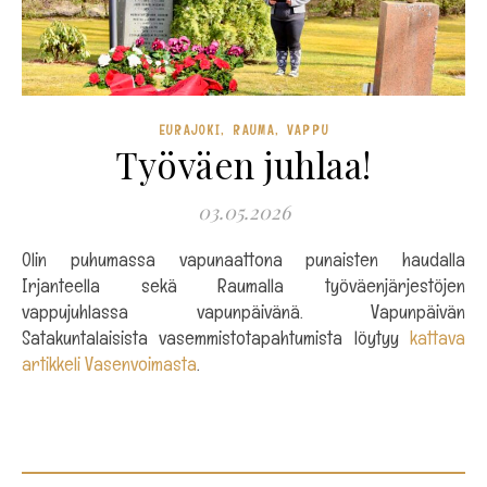
,
,
EURAJOKI
RAUMA
VAPPU
Työväen juhlaa!
03.05.2026
Olin puhumassa vapunaattona punaisten haudalla
Irjanteella sekä Raumalla työväenjärjestöjen
vappujuhlassa vapunpäivänä. Vapunpäivän
Satakuntalaisista vasemmistotapahtumista löytyy
kattava
artikkeli Vasenvoimasta
.