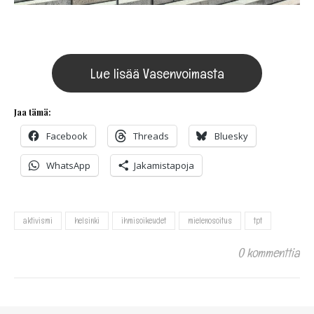
Lue lisää Vasenvoimasta
Jaa tämä:
Facebook
Threads
Bluesky
WhatsApp
Jakamistapoja
aktivismi
helsinki
ihmisoikeudet
mielenosoitus
tpt
0 kommenttia