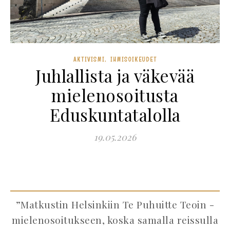
,
AKTIVISMI
IHMISOIKEUDET
Juhlallista ja väkevää
mielenosoitusta
Eduskuntatalolla
19.05.2026
”Matkustin Helsinkiin Te Puhuitte Teoin -
mielenosoitukseen, koska samalla reissulla