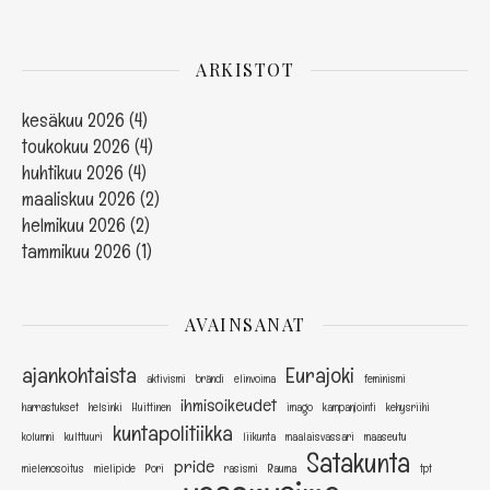
ARKISTOT
kesäkuu 2026
(4)
toukokuu 2026
(4)
huhtikuu 2026
(4)
maaliskuu 2026
(2)
helmikuu 2026
(2)
tammikuu 2026
(1)
AVAINSANAT
ajankohtaista
Eurajoki
aktivismi
brändi
elinvoima
feminismi
ihmisoikeudet
harrastukset
helsinki
Huittinen
imago
kampanjointi
kehysriihi
kuntapolitiikka
kolumni
kulttuuri
liikunta
maalaisvassari
maaseutu
Satakunta
pride
mielenosoitus
mielipide
Pori
rasismi
Rauma
tpt