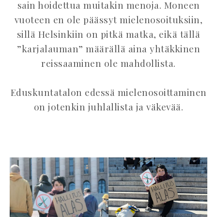
sain hoidettua muitakin menoja. Moneen
vuoteen en ole päässyt mielenosoituksiin,
sillä Helsinkiin on pitkä matka, eikä tällä
”karjalauman” määrällä aina yhtäkkinen
reissaaminen ole mahdollista.
Eduskuntatalon edessä mielenosoittaminen
on jotenkin juhlallista ja väkevää.