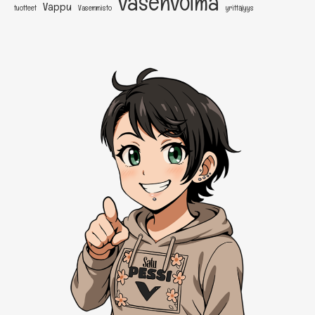
vasenvoima
Vappu
tuotteet
Vasemmisto
yrittäjyys